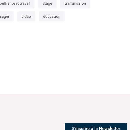
ouffranceautravail
stage
transmission
sager
vidéo
éducation
S'inscrire à la Newsletter