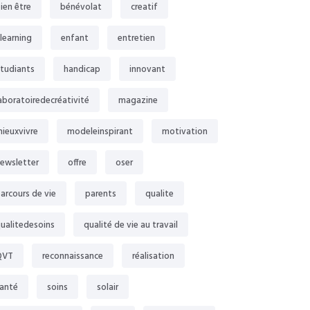
ien être
bénévolat
creatif
learning
enfant
entretien
tudiants
handicap
innovant
aboratoiredecréativité
magazine
ieuxvivre
modeleinspirant
motivation
ewsletter
offre
oser
arcours de vie
parents
qualite
ualitedesoins
qualité de vie au travail
QVT
reconnaissance
réalisation
anté
soins
solair