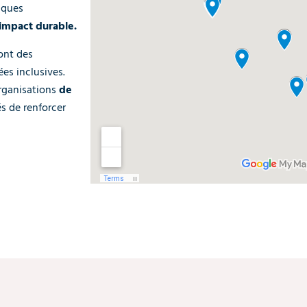
iques
impact durable.
ont des
ées inclusives.
organisations
de
s de renforcer