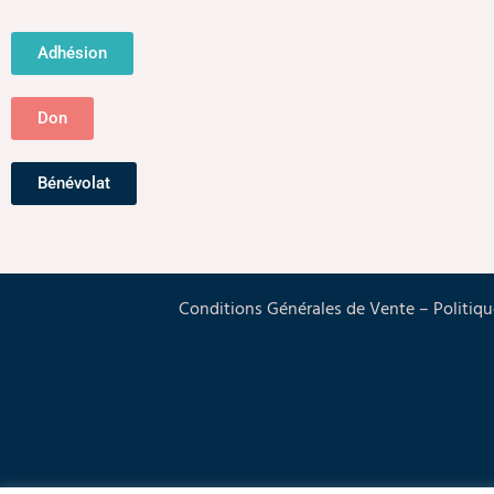
Adhésion
Don
Bénévolat
Conditions Générales de Vente
–
Politiqu