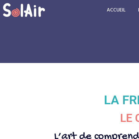
ACCUEIL
LA F
LE
L’art
de
comprend