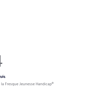
1
isés
et la Fresque Jeunesse Handicap®