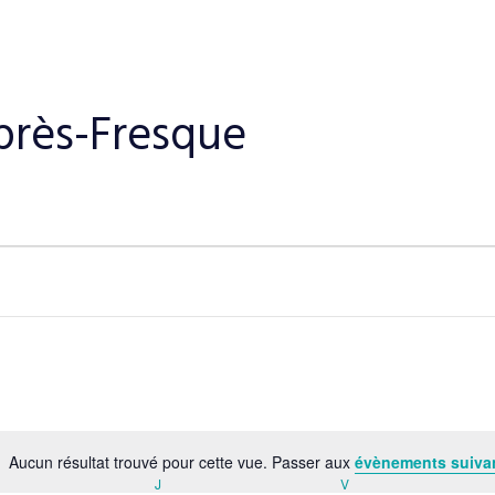
près-Fresque
Aucun résultat trouvé pour cette vue. Passer aux
évènements suiva
N
J
V