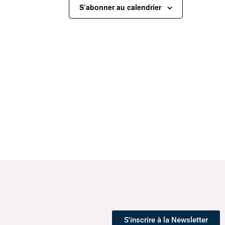
m
m
S’abonner au calendrier
e
e
n
n
t
t
,
,
S'inscrire à la Newsletter