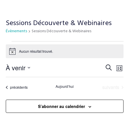
Sessions Découverte & Webinaires
Évènements
Sessions Découverte & Webinaires
Aucun résultat trouvé.
N
o
t
N
À venir
R
R
i
L
c
a
e
S
e
i
e
v
c
é
s
Évènements
Aujourd’hui
suivants
Évènements
précédents
h
i
l
c
t
e
e
g
e
h
r
c
a
S’abonner au calendrier
c
t
t
e
h
i
i
e
o