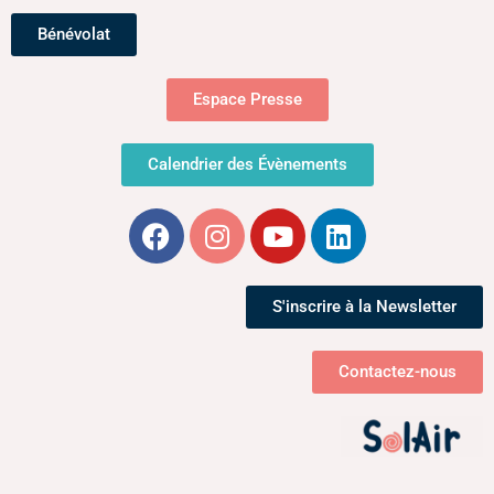
t
a
Bénévolat
t
Espace Presse
i
Calendrier des Évènements
o
n
d
S'inscrire à la Newsletter
e
v
Contactez-nous
u
e