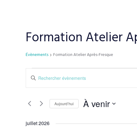
Formation Atelier A
Évènements
Formation Atelier Après-Fresque
R
S
a
e
i
c
s
À venir
Aujourd’hui
i
h
S
r
é
juillet 2026
m
e
l
o
e