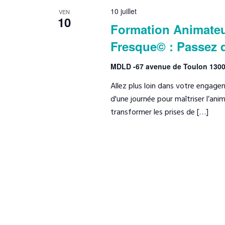
r
t
10 juillet
c
VEN
-
10
c
t
Formation Animateu
c
i
l
Fresque© : Passez de
h
o
é
n
e
MDLD -67 avenue de Toulon 13
.
n
R
Allez plus loin dans votre engage
e
e
e
d'une journée pour maîtriser l’ani
z
c
t
transformer les prises de […]
u
h
n
n
e
e
r
a
d
c
a
v
h
t
e
i
e
r
.
É
g