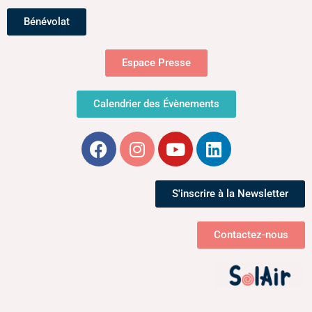
n
g
Bénévolat
t
a
Espace Presse
t
i
Calendrier des Évènements
o
n
d
S'inscrire à la Newsletter
e
Contactez-nous
v
u